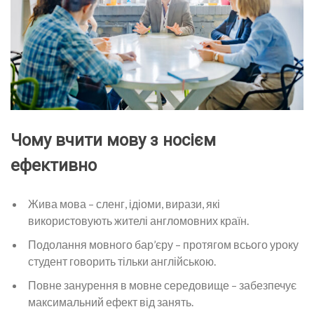
Чому вчити мову з носієм
ефективно
Жива мова – сленг, ідіоми, вирази, які
використовують жителі англомовних країн.
Подолання мовного бар’єру – протягом всього уроку
студент говорить тільки англійською.
Повне занурення в мовне середовище – забезпечує
максимальний ефект від занять.