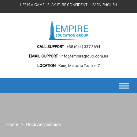
Skip
LIFE IS A GAME - PLAY IT. BE CONFIDENT - LEARN ENGLISH
to
content
CALL SUPPORT
+38 (044) 337 3694
EMAIL SUPPORT
info@empiregroup.com.ua
LOCATION
Київ, Миколи Голего 7
Home
>
Носії Англійської