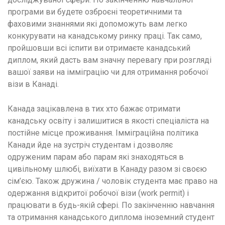
програми ви будете озброєні теоретичними та
фаховими знаннями які допоможуть вам легко
конкурувати на канадському ринку праці. Так само,
пройшовши всі іспити ви отримаєте канадський
диплом, який дасть вам значну перевагу при розгляді
вашої заяви на імміграцію чи для отримання робочої
візи в Канаді.
Канада зацікавлена ​​в тих хто бажає отримати
канадську освіту і залишитися в якості спеціаліста на
постійне місце проживання. Імміграційна політика
Канади йде на зустріч студентам і дозволяє
одруженим парам або парам які знаходяться в
цивільному шлюбі, виїхати в Канаду разом зі своєю
сім’єю. Також дружина / чоловік студента має право на
одержання відкритої робочої візи (work permit) і
працювати в будь-якій сфері. По закінченню навчання
та отримання канадського диплома іноземний студент