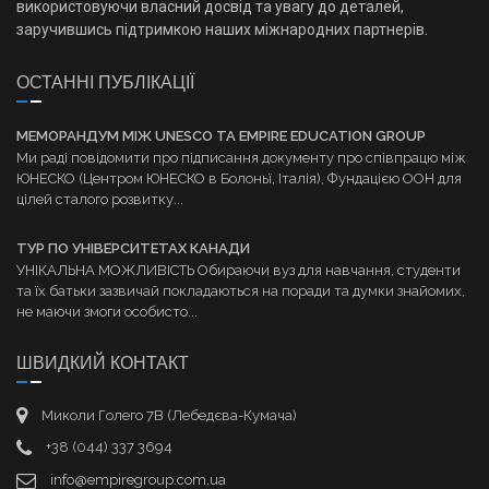
використовуючи власний досвід та увагу до деталей,
заручившись підтримкою наших міжнародних партнерів.
ОСТАННІ ПУБЛІКАЦІЇ
МЕМОРАНДУМ МІЖ UNESCO ТА EMPIRE EDUCATION GROUP
Ми раді повідомити про підписання документу про співпрацю між
ЮНЕСКО (Центром ЮНЕСКО в Болоньї, Італія), Фундацією ООН для
цілей сталого розвитку...
ТУР ПО УНІВЕРСИТЕТАХ КАНАДИ
УНІКАЛЬНА МОЖЛИВІСТЬ Обираючи вуз для навчання, студенти
та їх батьки зазвичай покладаються на поради та думки знайомих,
не маючи змоги особисто...
ШВИДКИЙ КОНТАКТ
Миколи Голего 7В (Лебедєва-Кумача)
+38 (044) 337 3694
info@empiregroup.com.ua