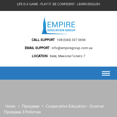
Skip
LIFE IS A GAME - PLAY IT. BE CONFIDENT - LEARN ENGLISH
to
content
CALL SUPPORT
+38 (044) 337 3694
EMAIL SUPPORT
info@empiregroup.com.ua
LOCATION
Київ, Миколи Голего 7
Home
>
Програми
>
Cooperative Education – Освітня
Програма З Роботою