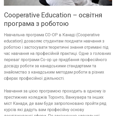
Cooperative Education – освітня
програма з роботою
Навчальна програма CO-OP в Канаді (Cooperative
education) дозволяє студентам поєднати навчання з
роботою і застосувати теоретичні знання отримані під
час навчання на професійній практиці. Одне з головних
переваг програми Co-op це придбання професійного
досвіду роботи за канадськими стандартами та
знайомство з канадським методам роботи в різних
сферах професійної діяльності.
Навчання за цією програмою проходить в одному із
престижних коледжів Торонто, Ванкувера та інших
міст Канади, де вам буде запропоновано пройти ряд
курсів які дадуть вам професійну основу
досліджуваної сфери. По закінченню навчальної