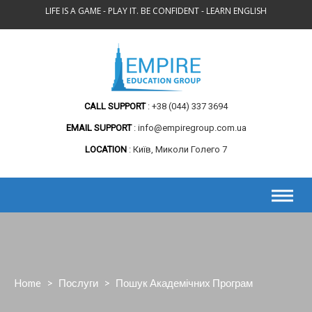
Skip
LIFE IS A GAME - PLAY IT. BE CONFIDENT - LEARN ENGLISH
to
content
CALL SUPPORT
+38 (044) 337 3694
EMAIL SUPPORT
info@empiregroup.com.ua
LOCATION
Київ, Миколи Голего 7
Home
>
Послуги
>
Пошук Академічних Програм